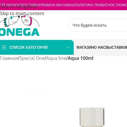
ОЙ АККАУНТ
Skip to navigation
ДОСТАВКА
ПРАВИЛА МАГАЗИНА
ПОЛИТИКА ПРИВАТНОСТИ
ОФО
Skip to main content
СПИСОК КАТЕГОРИЙ
МАГАЗИН
О НАС
ВЫСТАВКИ
Главная
/
Special One
/
Aqua line
/
Aqua 100ml