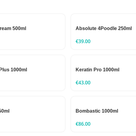
Cream 500ml
Absolute 4Poodle 250ml
€
39.00
Plus 1000ml
Keratin Pro 1000ml
€
43.00
50ml
Bombastic 1000ml
€
86.00