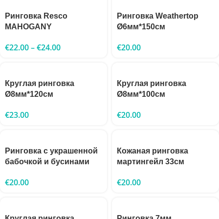
Ринговка Resco
Ринговка Weathertop
MAHOGANY
Ø6мм*150см
€
22.00
–
€
24.00
€
20.00
Круглая ринговка
Круглая ринговка
Ø8мм*120см
Ø8мм*100см
€
23.00
€
20.00
Ринговка с украшенной
Кожаная ринговка
бабочкой и бусинами
мартингейл 33см
€
20.00
€
20.00
Круглая ринговка
Ринговка 7мм