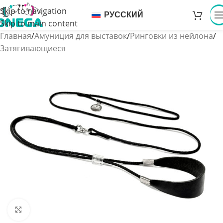
Skip to navigation
РУССКИЙ
Skip to main content
Главная
/
Амуниция для выставок
/
Ринговки из нейлона
/
Затягивающиеся
Увеличить