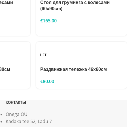
лесами
Стол для груминга с колесами
(60x90cm)
€
165.00
НЕТ
80см
Раздвижная тележка 46х60см
€
80.00
КОНТАКТЫ
Onega OÜ
Kadaka tee 52, Ladu 7