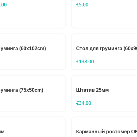
.00
€
5.00
руминга (60x102cm)
Стол для груминга (60x9
€
138.00
руминга (75x50cm)
Штатив 25мм
€
34.00
мм
Карманный ростомер ON