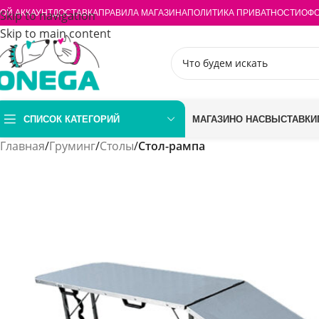
ОЙ АККАУНТ
Skip to navigation
ДОСТАВКА
ПРАВИЛА МАГАЗИНА
ПОЛИТИКА ПРИВАТНОСТИ
ОФО
Skip to main content
СПИСОК КАТЕГОРИЙ
МАГАЗИН
О НАС
ВЫСТАВКИ
Главная
/
Груминг
/
Столы
/
Стол-рампа