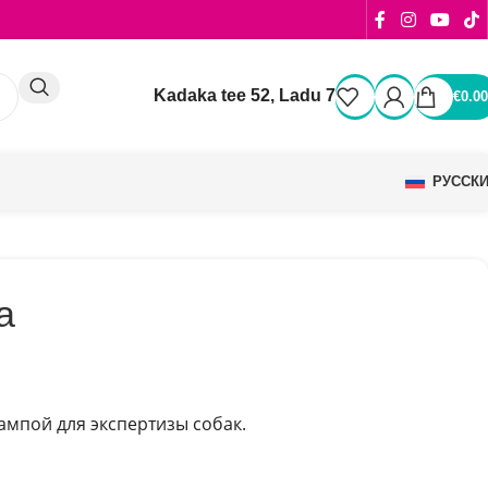
Kadaka tee 52, Ladu 7
€
0.00
РУССК
а
ампой для экспертизы собак.