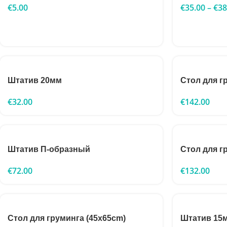
€
5.00
€
35.00
–
€
38
Штатив 20мм
Стол для г
€
32.00
€
142.00
Штатив П-образный
Стол для г
€
72.00
€
132.00
Стол для груминга (45x65cm)
Штатив 15