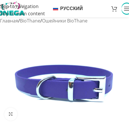
Skip to navigation
РУССКИЙ
Skip to main content
Главная
/
BioThane
/
Ошейники BioThane
Увеличить