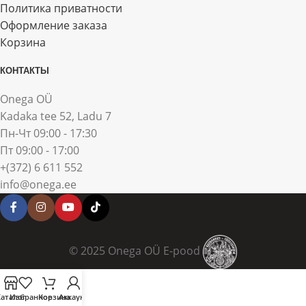
Политика приватности
Оформление заказа
Корзина
КОНТАКТЫ
Onega OÜ
Kadaka tee 52, Ladu 7
Пн-Чт 09:00 - 17:30
Пт 09:00 - 17:00
+(372) 6 611 552
info@onega.ee
© 2025 Onega OÜ E-pood
Каталог
Избранное
Корзина
Аккаунт