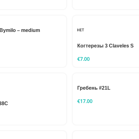
НЕТ
Bymilo – medium
Когтерезы 3 Claveles S
€
7.00
Гребень #21L
€
17.00
38C