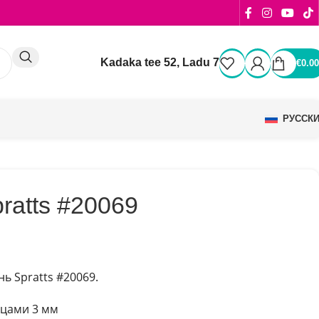
Kadaka tee 52, Ladu 7
€
0.00
РУССК
ratts #20069
ь Spratts #20069.
бцами 3 мм