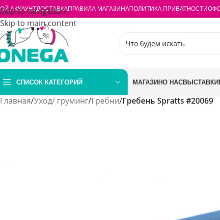
ОЙ АККАУНТ
Skip to navigation
ДОСТАВКА
ПРАВИЛА МАГАЗИНА
ПОЛИТИКА ПРИВАТНОСТИ
ОФО
Skip to main content
СПИСОК КАТЕГОРИЙ
МАГАЗИН
О НАС
ВЫСТАВКИ
Главная
/
Уход/ груминг
/
Гребни
/
Гребень Spratts #20069