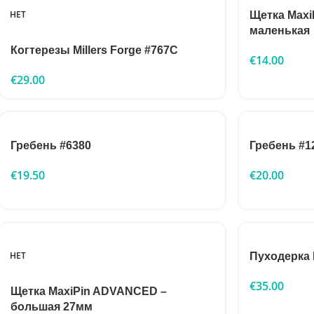
НЕТ
Щетка MaxiP
маленькая
Когтерезы Millers Forge #767C
€
14.00
€
29.00
Гребень #6380
Гребень #1
€
19.50
€
20.00
НЕТ
Пуходерка 
€
35.00
Щетка MaxiPin ADVANCED –
большая 27мм