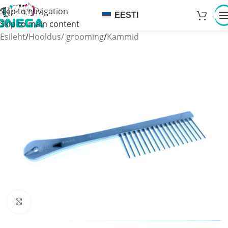
Skip to navigation
EESTI
Skip to main content
Esileht
/
Hooldus/ grooming
/
Kammid
Click to enlarge