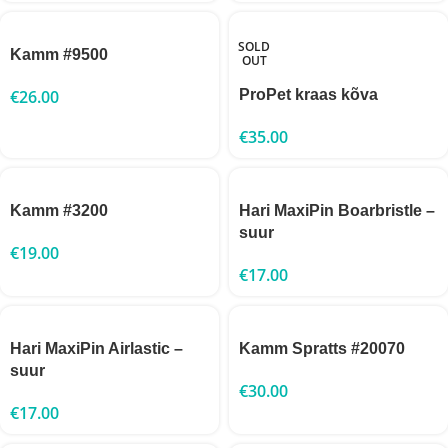
SOLD
Kamm #9500
OUT
€
26.00
ProPet kraas kõva
€
35.00
Kamm #3200
Hari MaxiPin Boarbristle –
suur
€
19.00
€
17.00
Hari MaxiPin Airlastic –
Kamm Spratts #20070
suur
€
30.00
€
17.00