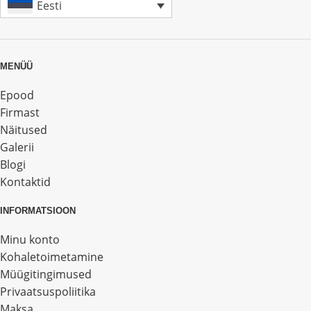
Eesti
MENÜÜ
Epood
Firmast
Näitused
Galerii
Blogi
Kontaktid
INFORMATSIOON
Minu konto
Kohaletoimetamine
Müügitingimused
Privaatsuspoliitika
Maksa