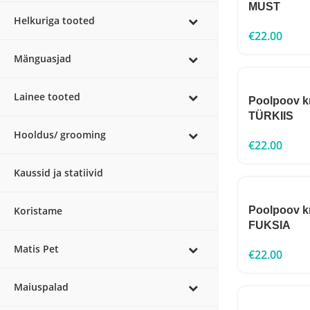
MUST
Helkuriga tooted
€
22.00
Mänguasjad
Lainee tooted
Poolpoov kr
TÜRKIIS
Hooldus/ grooming
€
22.00
Kaussid ja statiivid
Poolpoov kr
Koristame
FUKSIA
Matis Pet
€
22.00
Maiuspalad