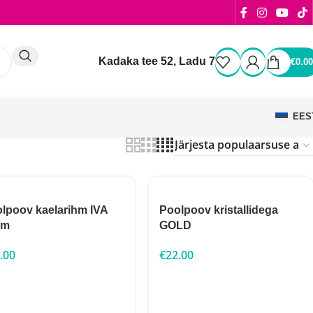
Kadaka tee 52, Ladu 7
€
0.00
EES
lpoov kaelarihm IVA
Poolpoov kristallidega
cm
GOLD
.00
€
22.00