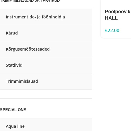
TRIMMIMISLAUAD JA TARVIKUD
Poolpoov kr
Instrumentide- ja föönihoidja
HALL
€
22.00
Kärud
Kõrgusemõõteseaded
Statiivid
Trimmimislauad
SPECIAL ONE
Aqua line