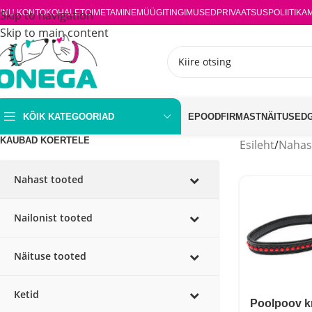
INU KONTO
Skip to navigation
KOHALETOIMETAMINE
MÜÜGITINGIMUSED
PRIVAATSUSPOLIITIKA
Skip to main content
KÕIK KATEGOORIAD
EPOOD
FIRMAST
NÄITUSED
KAUBAD KOERTELE
Esileht
/
Nahas
Nahast tooted
Nailonist tooted
Näituse tooted
Ketid
Poolpoov kr