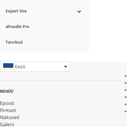
Expert line
4Poodle Pro
Tarvikud
Eesti
MENÜÜ
Epood
Firmast
Näitused
Galerii