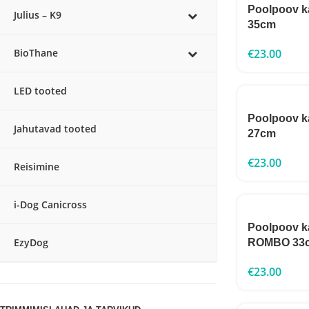
Poolpoov k
Julius – K9
35cm
€
23.00
BioThane
LED tooted
Poolpoov k
Jahutavad tooted
27cm
€
23.00
Reisimine
i-Dog Canicross
Poolpoov k
EzyDog
ROMBO 33
€
23.00