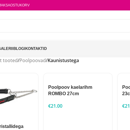
MAKSA
OSTUKORV
GALERII
BLOGI
KONTAKTID
t tooted
/
Poolpoovad
/
Kaunistustega
Poolpoov kaelarihm
Poo
ROMBO 27cm
23
€
21.00
€
21
istallidega