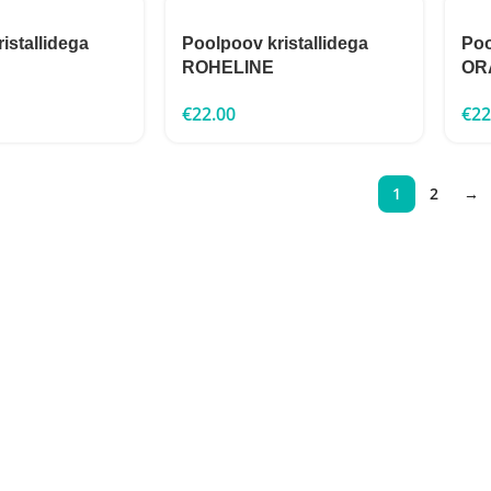
istallidega
Poolpoov kristallidega
Poo
ROHELINE
OR
€
22.00
€
22
1
2
→