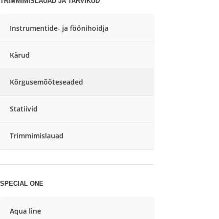
TRIMMIMISLAUAD JA TARVIKUD
Instrumentide- ja föönihoidja
Kärud
Kõrgusemõõteseaded
Statiivid
Trimmimislauad
SPECIAL ONE
Aqua line