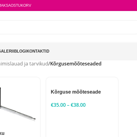
MAKSA
OSTUKORV
GALERII
BLOGI
KONTAKTID
mislauad ja tarvikud
/
Kõrgusemõõteseaded
Kõrguse mõõteseade
€
35.00
–
€
38.00
ku