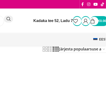
Kadaka tee 52, Ladu 7
€
0.00
EES