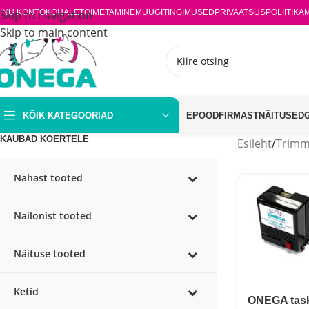
INU KONTO
Skip to navigation
KOHALETOIMETAMINE
MÜÜGITINGIMUSED
PRIVAATSUSPOLIITIKA
Skip to main content
KÕIK KATEGOORIAD
EPOOD
FIRMAST
NÄITUSED
KAUBAD KOERTELE
Esileht
/
Trimmi
Nahast tooted
Nailonist tooted
Näituse tooted
Ketid
ONEGA tas