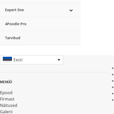
Expert line
4Poodle Pro
Tarvikud
Eesti
MENÜÜ
Epood
Firmast
Näitused
Galerii