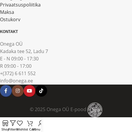
Privaatsuspoliitika
Maksa
Ostukorv
KONTAKT
Onega OÜ
Kadaka tee 52, Ladu 7
E - N 09:00 - 17:30
R 09:00 - 17:00
+(372) 6 611 552
info@onega.ee
© 2025 Onega OÜ E-pood
Shop
Filters
Wishlist
Cart
Minu konto