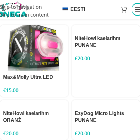
Skip to navigation
EESTI
Skip to main content
NiteHowl kaelarihm
PUNANE
€
20.00
Max&Molly Ultra LED
€
15.00
NiteHowl kaelarihm
EzyDog Micro Lights
ORANŽ
PUNANE
€
20.00
€
20.00