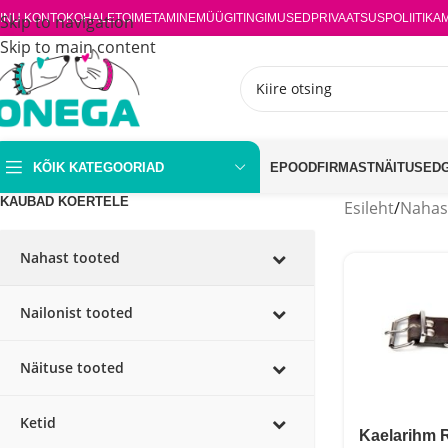
INU KONTO
Skip to navigation
KOHALETOIMETAMINE
MÜÜGITINGIMUSED
PRIVAATSUSPOLIITIKA
Skip to main content
KÕIK KATEGOORIAD
EPOOD
FIRMAST
NÄITUSED
KAUBAD KOERTELE
Esileht
/
Nahas
Nahast tooted
Nailonist tooted
Näituse tooted
Ketid
Kaelarihm