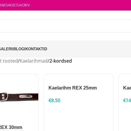
MAKSA
OSTUKORV
GALERII
BLOGI
KONTAKTID
t tooted
/
Kaelarihmad
/
2-kordsed
Kaelarihm REX 25mm
Ka
€
8.50
€
14
 REX 30mm