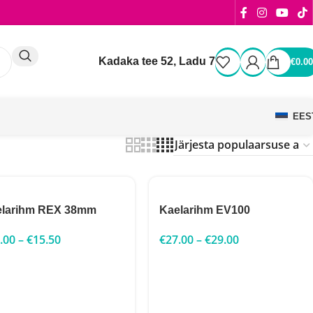
Kadaka tee 52, Ladu 7
€
0.00
EES
elarihm REX 38mm
Kaelarihm EV100
.00
–
€
15.50
€
27.00
–
€
29.00