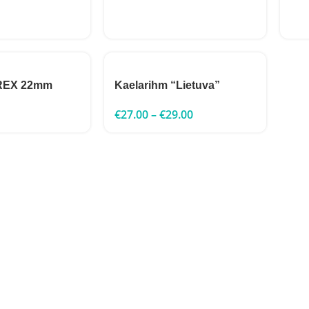
 REX 22mm
Kaelarihm “Lietuva”
€
27.00
–
€
29.00