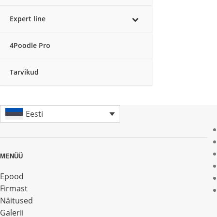
Expert line
4Poodle Pro
Tarvikud
Eesti
MENÜÜ
Epood
Firmast
Näitused
Galerii