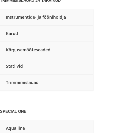
TRIMMIMISLAUAD JA TARVIKUD
Instrumentide- ja föönihoidja
Kärud
Kõrgusemõõteseaded
Statiivid
Trimmimislauad
SPECIAL ONE
Aqua line