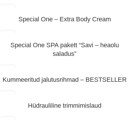
29
OKT
Special One – Extra Body Cream
07
OKT
Special One SPA pakett “Savi – heaolu
saladus”
01
OKT
Kummeeritud jalutusrihmad – BESTSELLER
28
SEPT
Hüdrauliline trimmimislaud
20
SEPT