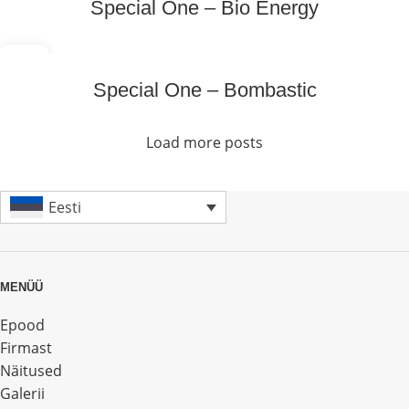
Special One – Bio Energy
20
SEPT
Special One – Bombastic
Load more posts
Eesti
MENÜÜ
Epood
Firmast
Näitused
Galerii