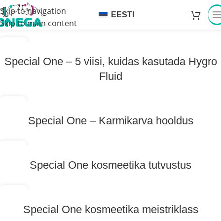
Skip to navigation
EESTI
Skip to main content
23
MÄRTS
Special One – 5 viisi, kuidas kasutada Hygro
Fluid
16
SEPT
Special One – Karmikarva hooldus
11
JUULI
Special One kosmeetika tutvustus
27
MÄRTS
Special One kosmeetika meistriklass