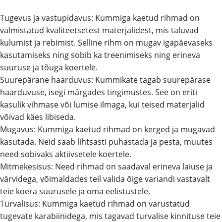
Tugevus ja vastupidavus: Kummiga kaetud rihmad on
valmistatud kvaliteetsetest materjalidest, mis taluvad
kulumist ja rebimist. Selline rihm on mugav igapäevaseks
kasutamiseks ning sobib ka treenimiseks ning erineva
suuruse ja tõuga koertele.
Suurepärane haarduvus: Kummikate tagab suurepärase
haarduvuse, isegi märgades tingimustes. See on eriti
kasulik vihmase või lumise ilmaga, kui teised materjalid
võivad käes libiseda.
Mugavus: Kummiga kaetud rihmad on kerged ja mugavad
kasutada. Neid saab lihtsasti puhastada ja pesta, muutes
need sobivaks aktiivsetele koertele.
Mitmekesisus: Need rihmad on saadaval erineva laiuse ja
värvidega, võimaldades teil valida õige variandi vastavalt
teie koera suurusele ja oma eelistustele.
Turvalisus: Kummiga kaetud rihmad on varustatud
tugevate karabiinidega, mis tagavad turvalise kinnituse teie