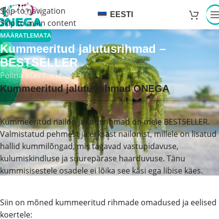
Skip to navigation
EESTI
Skip to main content
MÄÄRATLEMATA
Kummeeritud jalutusrihmad –
BESTSELLER
Polina S
On 1. okt 2023
Kummeeritud jalutusrihmad ONEGA
Kummeeritud nailon jalutusrihmad on meie BESTSELLER.
Valmistatud pehmest ja erksast nailonist, millele on lisatud
hallid kummilõngad, mis tagavad vastupidavuse,
kulumiskindluse ja suurepärase haarduvuse. Tänu
kummisisestele osadele ei lõika see käsi ega libise käes.
Siin on mõned kummeeritud rihmade omadused ja eelised
koertele: