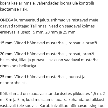
koera kaelarihmale, vähendades looma üle kontrolli
kaotamise riski.
ONEGA kummeeritud jalutusrihmad valmistavad meie
osavad töötajad Tallinnas. Need on saadaval kolmes
erinevas laiuses: 15 mm, 20 mm ja 25 mm.
15 mm
: Värvid hõlmavad musta/halli, roosat ja oranži.
20 mm
: Värvid hõlmavad musta/halli, roosat, oranži,
helesinist, lillat ja punast. Lisaks on saadaval musta/halli
rihm koos helkuriga.
25 mm
: Värvid hõlmavad musta/halli, punast ja
neoonrohelist.
Kõik rihmad on saadaval standardsetes pikkustes 1,5 m, 2
m, 3 m ja 5 m, kuid me saame luua ka kohandatud pikkusi
vastavalt teie soovile. Karabiinivalikud hõlmavad tsingitud,