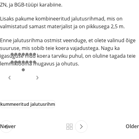
ZN, ja BGB-tüüpi karabiine.
Lisaks pakume kombineeritud jalutusrihmad, mis on
valmistatud samast materjalist ja on pikkusega 2,5 m.
Enne jalutusrihma ostmist veenduge, et olete valinud õige
suuruse, mis sobib teie koera vajadustega. Nagu ka
igasuguse muu koera tarviku puhul, on oluline tagada teie
lemmiklooma mugavus ja ohutus.
kummeeritud jalutusrihm
Newer
Older