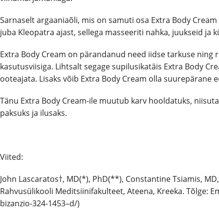
Sarnaselt argaaniaõli, mis on samuti osa Extra Body Cream k
juba Kleopatra ajast, sellega masseeriti nahka, juukseid ja kü
Extra Body Cream on pärandanud need iidse tarkuse ning rikast
kasutusviisiga. Lihtsalt segage supilusikatäis Extra Body Cr
ooteajata. Lisaks võib Extra Body Cream olla suurepärane e
Tänu Extra Body Cream-ile muutub karv hooldatuks, niisuta
paksuks ja ilusaks.
Viited:
John Lascaratos†, MD(*), PhD(**), Constantine Tsiamis, MD
Rahvusülikooli Meditsiinifakulteet, Ateena, Kreeka. Tõlge: Em
bizanzio-324-
1453
–
d/
)