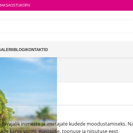
MAKSA
OSTUKORV
GALERII
BLOGI
KONTAKTID
m
davajalik inimeste ja imetajate kudede moodustamiseks. Nag
ade karva vormi, elastsuse, toonuse ja niisutuse eest.