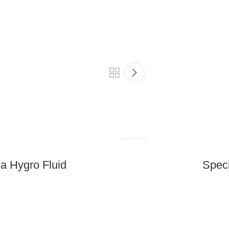
11
JUULI
da Hygro Fluid
Speci