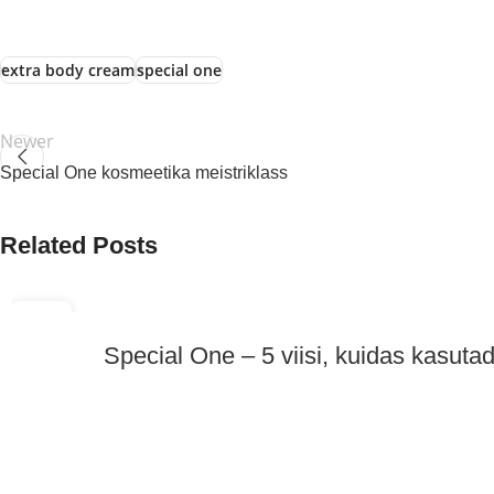
extra body cream
special one
Newer
Special One kosmeetika meistriklass
Related Posts
23
MÄRTS
Special One – 5 viisi, kuidas kasuta