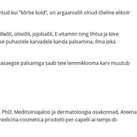
d kui “kõrbe kuld”, on argaaniaõli olnud tõeline eliksiir
oliiviõli, jojobaõli, E-vitamiin ning lihtsa ja kiire
 otse puhastele karvadele kanda palsamina, ilma pika
e kaasaegse palsamiga saab teie lemmiklooma karv muutub
, PhD. Meditsiiniajaloo ja dermatoloogia osakonnad, Ateena
medicina-cosmetica-prodotti-per-capelli-ai-tempi-di-