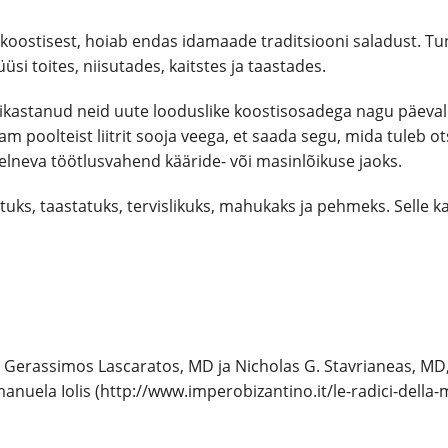
oostisest, hoiab endas idamaade traditsiooni saladust. Tuntu
üsi toites, niisutades, kaitstes ja taastades.
anud neid uute looduslike koostisosadega nagu päevalilleõli, 
eam poolteist liitrit sooja veega, et saada segu, mida tuleb
elneva töötlusvahend kääride- või masinlõikuse jaoks.
tuks, taastatuks, tervislikuks, mahukaks ja pehmeks. Sell
, Gerassimos Lascaratos, MD ja Nicholas G. Stavrianeas, MD
anuela Iolis (
http://www.imperobizantino.it/le-radici-della-