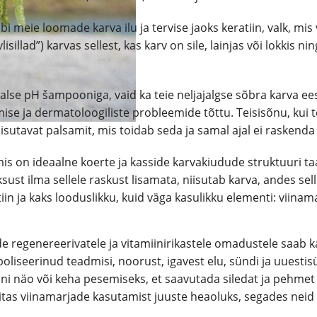
läbi meie loomade karva ilu ja tervise jaoks keratiin, valk,
sillad”) karvas sellest, kas karv on sile, lainjas või lokkis 
e pH šampooniga, vaid ka teie neljajalgse sõbra karva eest h
e ja dermatoloogiliste probleemide tõttu. Teisisõnu, kui te
a niisutavat palsamit, mis toidab seda ja samal ajal ei raskenda
s on ideaalne koerte ja kasside karvakiudude struktuuri taa
 ilma sellele raskust lisamata, niisutab karva, andes sellel
in ja kaks looduslikku, kuid väga kasulikku elementi: viinam
 regenereerivatele ja vitamiinirikastele omadustele saab k
iseerinud teadmisi, noorust, igavest elu, sündi ja uuestisün
ni näo või keha pesemiseks, et saavutada siledat ja pehmet 
tas viinamarjade kasutamist juuste heaoluks, segades neid v