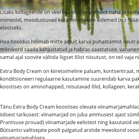
Lisaks kollageenile on veel üks oluline element naha ja see
inimestel, moodustuvad keratiini ahelate sidemed (n.s “väävli
elastseks.
Hea hooldus hõlmab mitte ainult karva puhastamist neutraals
mõnikord saada kahjustatud ja habras saastatuse, vananemis
samal ajal soovite vältida liigset õlist niisutust, on teil vaj
Extra Body Cream on kiiretoimeline palsam, kontsentraat, mi
konditsioneeri regulaarne kasutamine suurendab karva paksust
koostises on aminohapped, niisutavad õlid, kollageen, kerati
Tänu Extra Body Cream koostises olevate viinamarjamahlade
iidsest tarkusest: viinamarjad on juba ammusest ajast sümbol
Prantsuse prouad) viinamarjade eelistest ning kasutasid vei
Bütsantsi valitsejate poolt palgatud arstide meeskond soovi
viinamarjamahlaga.