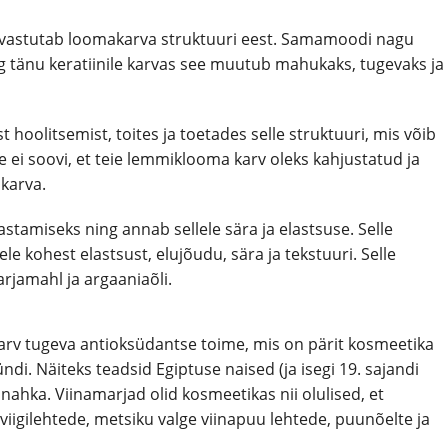
 mis vastutab loomakarva struktuuri eest. Samamoodi nagu
ning tänu keratiinile karvas see muutub mahukaks, tugevaks ja
oolitsemist, toites ja toetades selle struktuuri, mis võib
 ei soovi, et teie lemmiklooma karv oleks kahjustatud ja
 karva.
stamiseks ning annab sellele sära ja elastsuse. Selle
e kohest elastsust, elujõudu, sära ja tekstuuri. Selle
arjamahl ja argaaniaõli.
arv tugeva antioksüdantse toime, mis on pärit kosmeetika
di. Näiteks teadsid Egiptuse naised (ja isegi 19. sajandi
nahka. Viinamarjad olid kosmeetikas nii olulised, et
iigilehtede, metsiku valge viinapuu lehtede, puunõelte ja