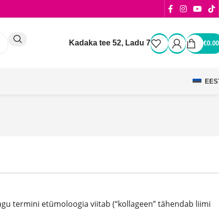
Kadaka tee 52, Ladu 7
€
0.00
EES
u termini etümoloogia viitab (“kollageen” tähendab liimi