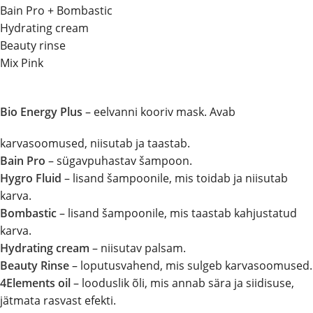
Bain Pro + Bombastic
Hydrating cream
Beauty rinse
Mix Pink
Bio Energy Plus
– eelvanni kooriv mask. Avab
karvasoomused, niisutab ja taastab.
Bain Pro
– sügavpuhastav šampoon.
Hygro Fluid
– lisand šampoonile, mis toidab ja niisutab
karva.
Bombastic
– lisand šampoonile, mis taastab kahjustatud
karva.
Hydrating cream
– niisutav palsam.
Beauty Rinse
– loputusvahend, mis sulgeb karvasoomused.
4Elements oil
– looduslik õli, mis annab sära ja siidisuse,
jätmata rasvast efekti.