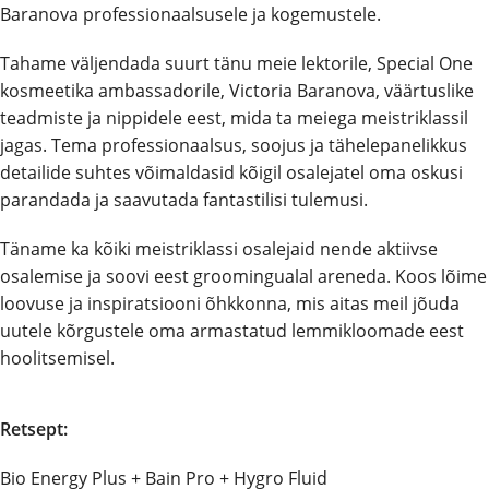
Baranova professionaalsusele ja kogemustele.
Tahame väljendada suurt tänu meie lektorile, Special One
kosmeetika ambassadorile, Victoria Baranova, väärtuslike
teadmiste ja nippidele eest, mida ta meiega meistriklassil
jagas. Tema professionaalsus, soojus ja tähelepanelikkus
detailide suhtes võimaldasid kõigil osalejatel oma oskusi
parandada ja saavutada fantastilisi tulemusi.
Täname ka kõiki meistriklassi osalejaid nende aktiivse
osalemise ja soovi eest groomingualal areneda. Koos lõime
loovuse ja inspiratsiooni õhkkonna, mis aitas meil jõuda
uutele kõrgustele oma armastatud lemmikloomade eest
hoolitsemisel.
Retsept:
Bio Energy Plus + Bain Pro + Hygro Fluid