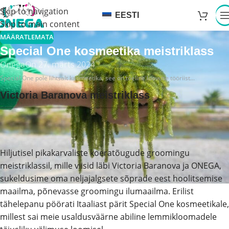
Skip to navigation
EESTI
Skip to main content
MÄÄRATLEMATA
Special One kosmeetika meistriklass
Onega
On 27. märts 2024
Special One pole lihtsalt kosmeetika; see on tõeline loovuse tööriist...
Victoria Baranova meistriklass
Hiljutisel pikakarvaliste koeratõugude groomingu
meistriklassil, mille viisid läbi Victoria Baranova ja ONEGA,
sukeldusime oma neljajalgsete sõprade eest hoolitsemise
maailma, põnevasse groomingu ilumaailma. Erilist
tähelepanu pöörati Itaaliast pärit Special One kosmeetikale,
millest sai meie usaldusväärne abiline lemmikloomadele