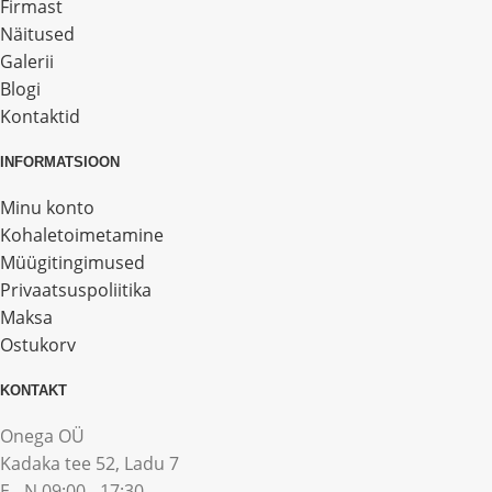
Firmast
Näitused
Galerii
Blogi
Kontaktid
INFORMATSIOON
Minu konto
Kohaletoimetamine
Müügitingimused
Privaatsuspoliitika
Maksa
Ostukorv
KONTAKT
Onega OÜ
Kadaka tee 52, Ladu 7
E - N 09:00 - 17:30