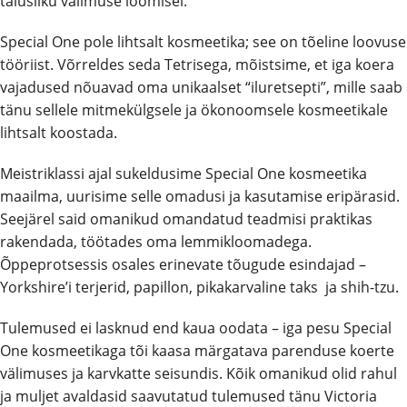
täiusliku välimuse loomisel.
Special One pole lihtsalt kosmeetika; see on tõeline loovuse
tööriist. Võrreldes seda Tetrisega, mõistsime, et iga koera
vajadused nõuavad oma unikaalset “iluretsepti”, mille saab
tänu sellele mitmekülgsele ja ökonoomsele kosmeetikale
lihtsalt koostada.
Meistriklassi ajal sukeldusime Special One kosmeetika
maailma, uurisime selle omadusi ja kasutamise eripärasid.
Seejärel said omanikud omandatud teadmisi praktikas
rakendada, töötades oma lemmikloomadega.
Õppeprotsessis osales erinevate tõugude esindajad –
Yorkshire’i terjerid, papillon, pikakarvaline taks ja shih-tzu.
Tulemused ei lasknud end kaua oodata – iga pesu Special
One kosmeetikaga tõi kaasa märgatava parenduse koerte
välimuses ja karvkatte seisundis. Kõik omanikud olid rahul
ja muljet avaldasid saavutatud tulemused tänu Victoria