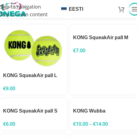
Skip to navigation
EESTI
Skip to main content
KONG SqueakAir pall M
€
7.00
KONG SqueakAir pall L
€
9.00
KONG SqueakAir pall S
KONG Wubba
€
6.00
€
10.00
–
€
14.00