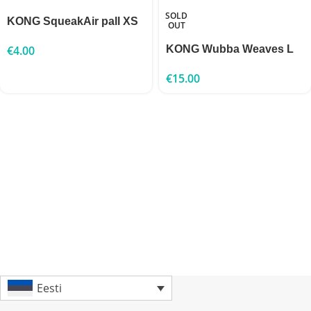
SOLD
KONG SqueakAir pall XS
OUT
€
4.00
KONG Wubba Weaves L
€
15.00
Eesti