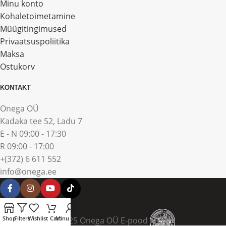
Minu konto
Kohaletoimetamine
Müügitingimused
Privaatsuspoliitika
Maksa
Ostukorv
KONTAKT
Onega OÜ
Kadaka tee 52, Ladu 7
E - N 09:00 - 17:30
R 09:00 - 17:00
+(372) 6 611 552
info@onega.ee
Shop
Filters
Wishlist
Cart
Minu konto
© 2025 Onega OÜ E-pood