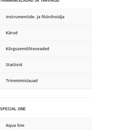
TRIMMIMISLAUAD JA TARVIKUD
Instrumentide- ja föönihoidja
Kärud
Kõrgusemõõteseaded
Statiivid
Trimmimislauad
SPECIAL ONE
Aqua line