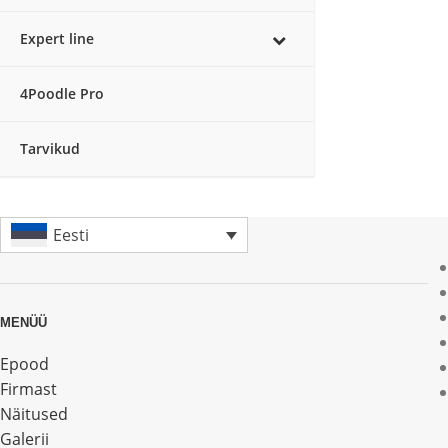
Expert line
4Poodle Pro
Tarvikud
Eesti
MENÜÜ
Epood
Firmast
Näitused
Galerii