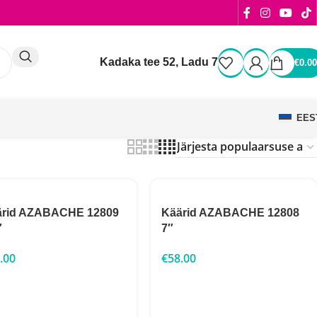
Kadaka tee 52, Ladu 7
€
0.00
EES
ärid AZABACHE 12809
Käärid AZABACHE 12808
″
7″
.00
€
58.00