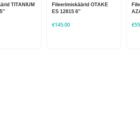
äärid TITANIUM
Fileerimiskäärid OTAKE
Fil
5″
ES 12815 6″
AZ
€
145.00
€
55