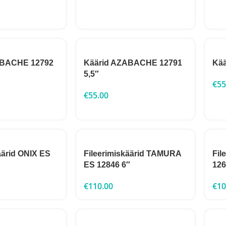
ABACHE 12792
Käärid AZABACHE 12791
Kää
5,5″
€
55
€
55.00
äärid ONIX ES
Fileerimiskäärid TAMURA
Fil
ES 12846 6″
126
€
110.00
€
10