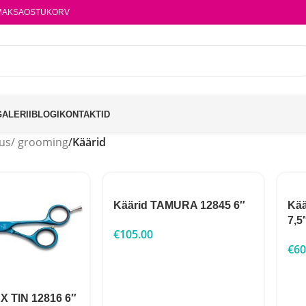
MAKSA
OSTUKORV
GALERII
BLOGI
KONTAKTID
us/ grooming
/
Käärid
Käärid TAMURA 12845 6″
Kä
7,5
€
105.00
€
60
X TIN 12816 6″