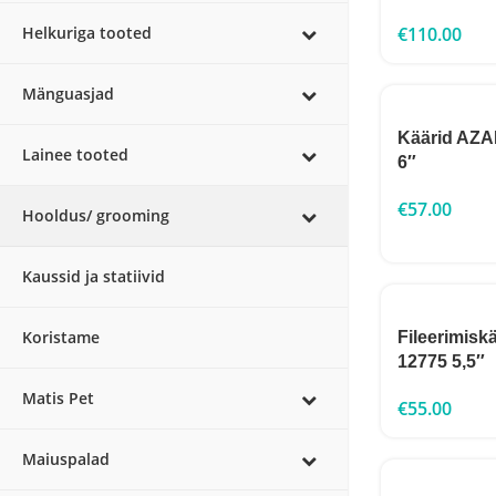
€
110.00
Helkuriga tooted
Mänguasjad
Käärid AZ
Lainee tooted
6″
€
57.00
Hooldus/ grooming
Kaussid ja statiivid
Koristame
Fileerimisk
12775 5,5″
Matis Pet
€
55.00
Maiuspalad