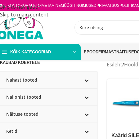
INU KONTO
Skip to navigation
KOHALETOIMETAMINE
MÜÜGITINGIMUSED
PRIVAATSUSPOLIITIKA
Skip to main content
KÕIK KATEGOORIAD
EPOOD
FIRMAST
NÄITUSED
KAUBAD KOERTELE
Esileht
/
Hoold
Nahast tooted
Nailonist tooted
Näituse tooted
Ketid
Käärid SILE