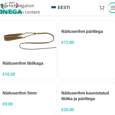
Skip to navigation
EESTI
Skip to main content
Näituserihm pärlitega
€
15.00
Näituserihm liblikaga
€
10.00
Näituserihm 5mm
Näituserihm kaunistatud
liblika ja pärlitega
€
9.00
€
20.00