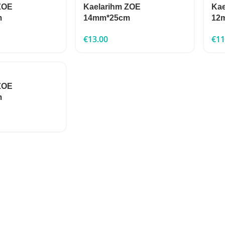
ZOE
Kaelarihm ZOE
Kae
m
14mm*25cm
12
€
13.00
€
11
ZOE
m