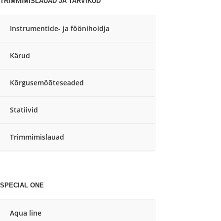
TRIMMIMISLAUAD JA TARVIKUD
Instrumentide- ja föönihoidja
Kärud
Kõrgusemõõteseaded
Statiivid
Trimmimislauad
SPECIAL ONE
Aqua line