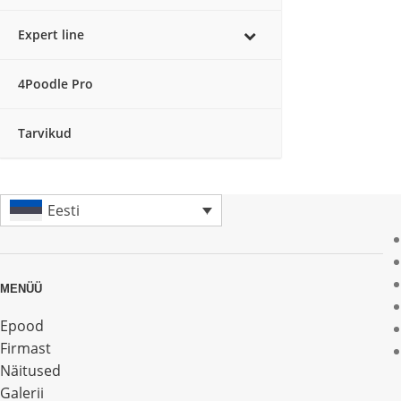
Expert line
4Poodle Pro
Tarvikud
Eesti
MENÜÜ
Epood
Firmast
Näitused
Galerii