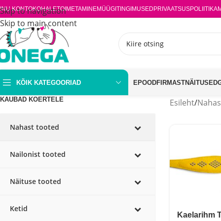
INU KONTO
Skip to navigation
KOHALETOIMETAMINE
MÜÜGITINGIMUSED
PRIVAATSUSPOLIITIKA
Skip to main content
KÕIK KATEGOORIAD
EPOOD
FIRMAST
NÄITUSED
KAUBAD KOERTELE
Esileht
/
Nahas
Nahast tooted
Nailonist tooted
Näituse tooted
Ketid
Kaelarihm