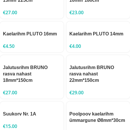
13mm*225cm
10mm*180cm
€
27.00
€
23.00
Kaelarihm PLUTO 16mm
Kaelarihm PLUTO 14mm
€
4.50
€
4.00
Jalutusrihm BRUNO
Jalutusrihm BRUNO
rasva nahast
rasva nahast
18mm*150cm
22mm*150cm
€
27.00
€
29.00
Suukorv Nr. 1A
Poolpoov kaelarihm
ümmargune Ø8mm*30cm
€
15.00