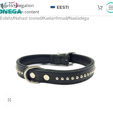
Skip to navigation
EESTI
Skip to main content
Esileht
/
Nahast tooted
/
Kaelarihmad
/
Naeladega
Click to enlarge