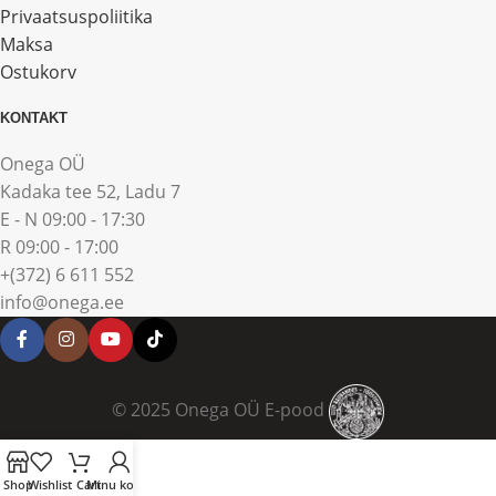
Privaatsuspoliitika
Maksa
Ostukorv
KONTAKT
Onega OÜ
Kadaka tee 52, Ladu 7
E - N 09:00 - 17:30
R 09:00 - 17:00
+(372) 6 611 552
info@onega.ee
© 2025 Onega OÜ E-pood
Shop
Wishlist
Cart
Minu konto