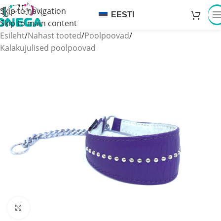
Skip to navigation
EESTI
Skip to main content
Esileht
/
Nahast tooted
/
Poolpoovad
/
Kalakujulised poolpoovad
Click to enlarge