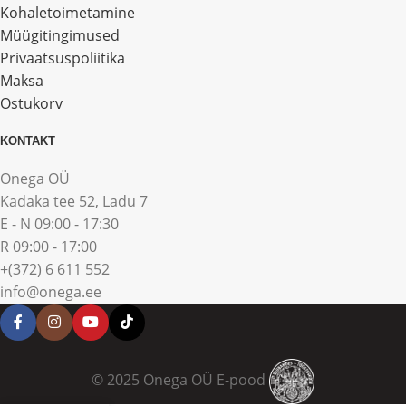
Kohaletoimetamine
Müügitingimused
Privaatsuspoliitika
Maksa
Ostukorv
KONTAKT
Onega OÜ
Kadaka tee 52, Ladu 7
E - N 09:00 - 17:30
R 09:00 - 17:00
+(372) 6 611 552
info@onega.ee
© 2025 Onega OÜ E-pood