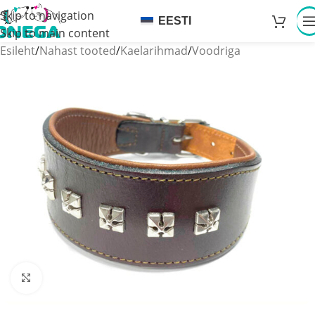
Skip to navigation
EESTI
Skip to main content
Esileht
/
Nahast tooted
/
Kaelarihmad
/
Voodriga
Click to enlarge