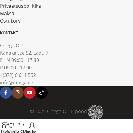
Privaatsuspoliitika
Maksa
Ostukorv
KONTAKT
Onega OÜ
Kadaka tee 52, Ladu 7
E - N 09:00 - 17:30
R 09:00 - 17:00
+(372) 6 611 552
info@onega.ee
© 2025 Onega OÜ E-pood
Shop
Wishlist
Cart
Minu konto