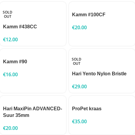
SOLD
Kamm #100CF
OUT
Kamm #438CC
€
20.00
€
12.00
SOLD
Kamm #90
OUT
€
16.00
Hari Yento Nylon Bristle
€
29.00
Hari MaxiPin ADVANCED-
ProPet kraas
Suur 35mm
€
35.00
€
20.00