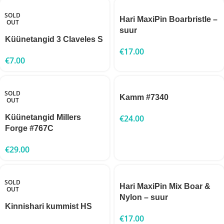
SOLD
Hari MaxiPin Boarbristle –
OUT
suur
Küünetangid 3 Claveles S
€
17.00
€
7.00
SOLD
Kamm #7340
OUT
Küünetangid Millers
€
24.00
Forge #767С
€
29.00
SOLD
Hari MaxiPin Mix Boar &
OUT
Nylon – suur
Kinnishari kummist HS
€
17.00