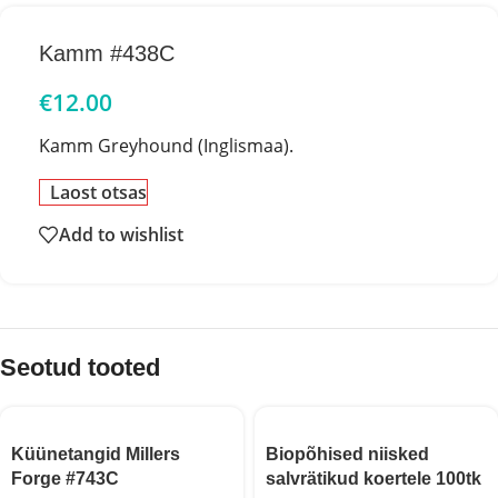
Kamm #438C
€
12.00
Kamm Greyhound (Inglismaa).
Laost otsas
Add to wishlist
Seotud tooted
Küünetangid Millers
Biopõhised niisked
Forge #743C
salvrätikud koertele 100tk