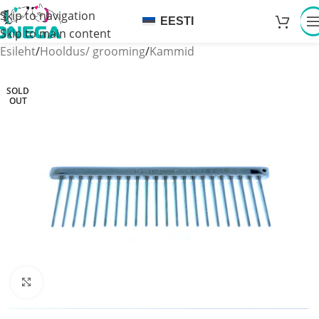
Skip to navigation
EESTI
Skip to main content
Esileht
/
Hooldus/ grooming
/
Kammid
SOLD
OUT
Click to enlarge