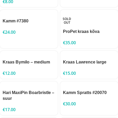
€
8.00
SOLD
Kamm #7380
OUT
€
24.00
ProPet kraas kõva
€
35.00
Kraas Bymilo – medium
Kraas Lawrence large
€
12.00
€
15.00
Hari MaxiPin Boarbristle –
Kamm Spratts #20070
suur
€
30.00
€
17.00