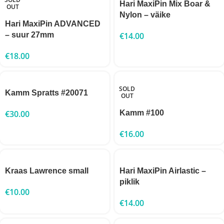
Hari MaxiPin Mix Boar &
OUT
Nylon – väike
Hari MaxiPin ADVANCED
– suur 27mm
€
14.00
€
18.00
SOLD
Kamm Spratts #20071
OUT
€
30.00
Kamm #100
€
16.00
Kraas Lawrence small
Hari MaxiPin Airlastic –
piklik
€
10.00
€
14.00