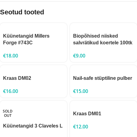
Seotud tooted
Küünetangid Millers
Biopõhised niisked
Forge #743C
salvrätikud koertele 100tk
€
18.00
€
9.00
Kraas DM02
Nail-safe stüptiline pulber
€
16.00
€
15.00
SOLD
Kraas DM01
OUT
Küünetangid 3 Claveles L
€
12.00