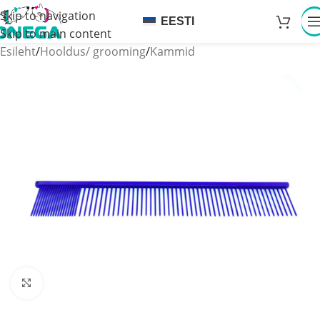
Skip to navigation
EESTI
Skip to main content
Esileht
/
Hooldus/ grooming
/
Kammid
Click to enlarge