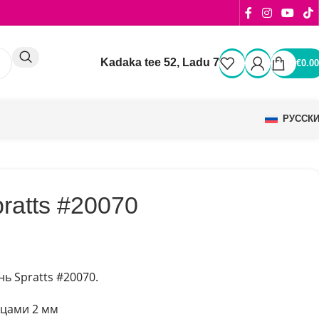
Kadaka tee 52, Ladu 7
€
0.00
РУССК
ratts #20070
ь Spratts #20070.
бцами 2 мм