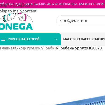
ОЙ АККАУНТ
Skip to navigation
ДОСТАВКА
ПРАВИЛА МАГАЗИНА
ПОЛИТИКА ПРИВАТНОСТИ
ОФО
Skip to main content
СПИСОК КАТЕГОРИЙ
МАГАЗИН
О НАС
ВЫСТАВКИ
Главная
/
Уход/ груминг
/
Гребни
/
Гребень Spratts #20070