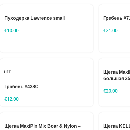
Пуходерка Lawrence small
Гребень #7
€
10.00
€
21.00
НЕТ
Щетка Max
большая 3
Гребень #438C
€
20.00
€
12.00
Щетка MaxiPin Mix Boar & Nylon –
Щетка KEL