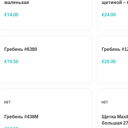
маленькая
щетиной – 
€
14.00
€
24.00
Гребень #6380
Гребень #1
€
19.50
€
20.00
НЕТ
НЕТ
Гребень #438M
Щетка Max
большая 2