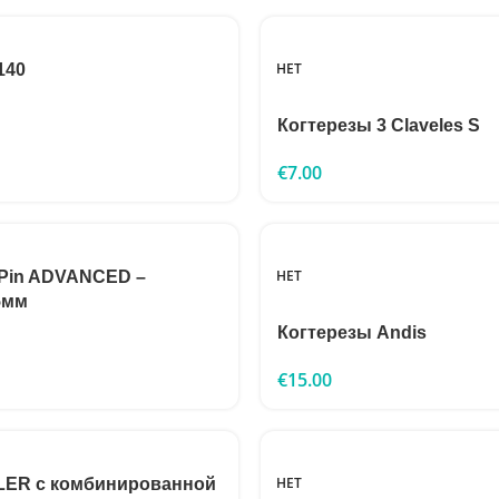
НЕТ
140
Когтерезы 3 Claveles S
€
7.00
НЕТ
iPin ADVANCED –
5мм
Когтерезы Andis
€
15.00
НЕТ
LER с комбинированной