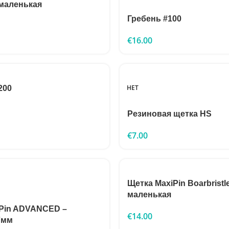
маленькая
Гребень #100
€
16.00
НЕТ
200
Резиновая щетка HS
€
7.00
Щетка MaxiPin Boarbristl
маленькая
iPin ADVANCED –
€
14.00
7мм