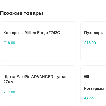
Похожие товары
Когтерезы Millers Forge #743C
Пуходерка
€
18.00
€
16.00
НЕТ
Щетка MaxiPin ADVANCED – узкая
27мм
Когтерезы 3
€
17.00
€
8.00