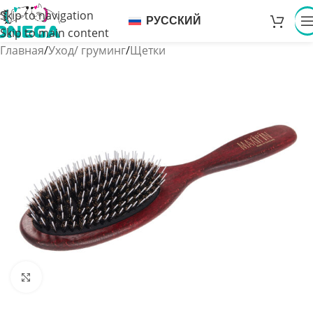
Skip to navigation
РУССКИЙ
Skip to main content
Главная
/
Уход/ груминг
/
Щетки
Увеличить