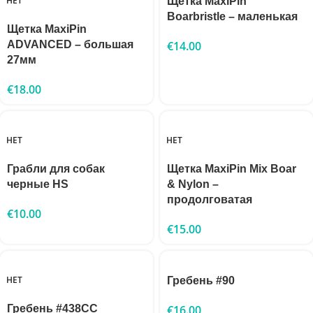
НЕТ
Щетка MaxiPin
Boarbristle – маленькая
Щетка MaxiPin
ADVANCED – большая
€
14.00
27мм
€
18.00
НЕТ
НЕТ
Грабли для собак
Щетка MaxiPin Mix Boar
черные HS
& Nylon –
продолговатая
€
10.00
€
15.00
НЕТ
Гребень #90
Гребень #438CC
€
16.00