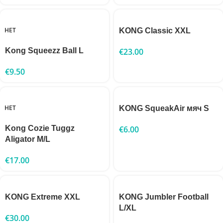
НЕТ
KONG Classic XXL
Kong Squeezz Ball L
€
23.00
€
9.50
НЕТ
KONG SqueakAir мяч S
Kong Cozie Tuggz
€
6.00
Aligator M/L
€
17.00
KONG Extreme XXL
KONG Jumbler Football
L/XL
€
30.00