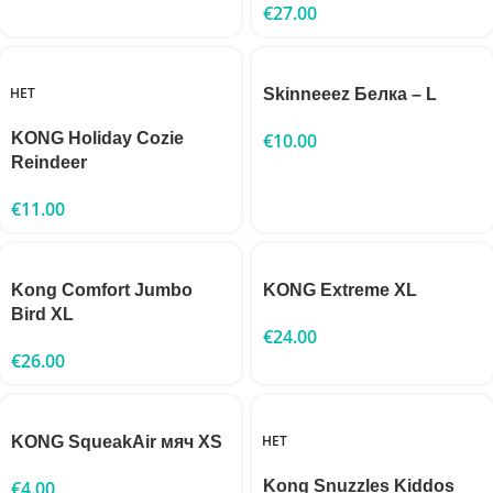
€
27.00
НЕТ
Skinneeez Белка – L
KONG Holiday Cozie
€
10.00
Reindeer
€
11.00
Kong Comfort Jumbo
KONG Extreme XL
Bird XL
€
24.00
€
26.00
НЕТ
KONG SqueakAir мяч XS
€
4.00
Kong Snuzzles Kiddos