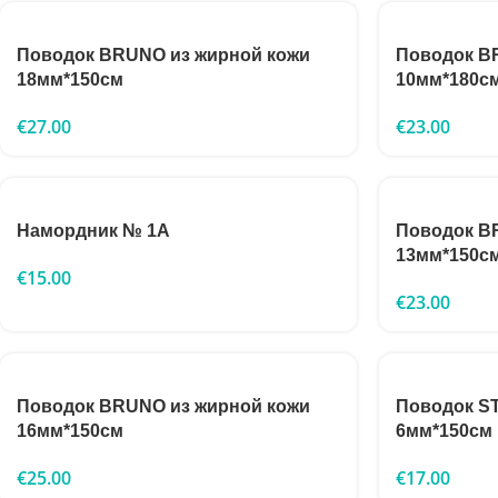
Поводок BRUNO из жирной кожи
Поводок B
18мм*150см
10мм*180с
€
27.00
€
23.00
Намордник № 1A
Поводок B
13мм*150с
€
15.00
€
23.00
Поводок BRUNO из жирной кожи
Поводок S
16мм*150см
6мм*150см
€
25.00
€
17.00