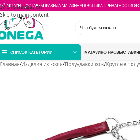
ОЙ АККАУНТ
Skip to navigation
ДОСТАВКА
ПРАВИЛА МАГАЗИНА
ПОЛИТИКА ПРИВАТНОСТИ
ОФО
Skip to main content
СПИСОК КАТЕГОРИЙ
МАГАЗИН
О НАС
ВЫСТАВКИ
Главная
/
Изделия из кожи
/
Полуудавки кож
/
Круглые полу