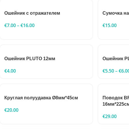
Ошейник с отражателем
Сумочка на
€
7.00
–
€
16.00
€
15.00
Ошейник PLUTO 12мм
Ошейник P
€
4.00
€
5.50
–
€
6.0
Круглая полуудавка Ø8мм*45см
Поводок B
16мм*225с
€
20.00
€
29.00