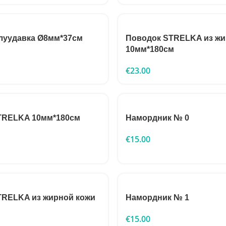
луудавка Ø8мм*37см
Поводок STRELKA из жи
10мм*180см
€
23.00
TRELKA 10мм*180см
Намордник № 0
€
15.00
TRELKA из жирной кожи
Намордник № 1
€
15.00