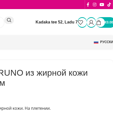
Kadaka tee 52, Ladu 7
€
0.00
РУССК
RUNO из жирной кожи
см
ирной кожи. На плетении.