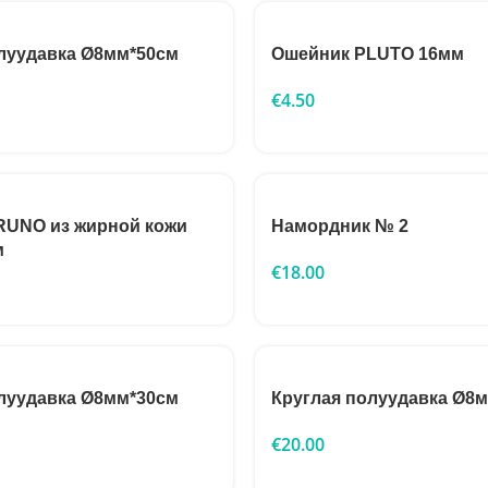
луудавка Ø8мм*50см
Ошейник PLUTO 16мм
€
4.50
RUNO из жирной кожи
Намордник № 2
м
€
18.00
луудавка Ø8мм*30см
Круглая полуудавка Ø8
€
20.00