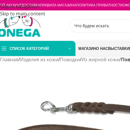
ОЙ АККАУНТ
Skip to navigation
ДОСТАВКА
ПРАВИЛА МАГАЗИНА
ПОЛИТИКА ПРИВАТНОСТИ
ОФО
Skip to main content
СПИСОК КАТЕГОРИЙ
МАГАЗИН
О НАС
ВЫСТАВКИ
Главная
/
Изделия из кожи
/
Поводки
/
Из жирной кожи
/
Пов