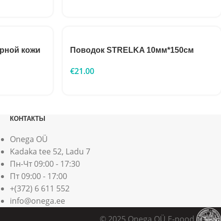
рной кожи
Поводок STRELKA 10мм*150см
€
21.00
КОНТАКТЫ
Onega OÜ
Kadaka tee 52, Ladu 7
Пн-Чт 09:00 - 17:30
Пт 09:00 - 17:00
+(372) 6 611 552
info@onega.ee
© 2025 Onega OÜ E-pood