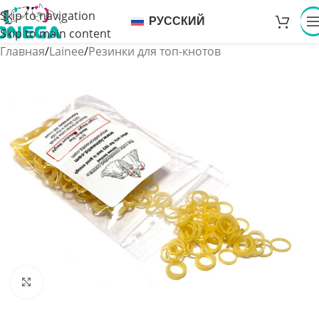
Skip to navigation
РУССКИЙ
Skip to main content
Главная
/
Lainee
/
Резинки для топ-кнотов
Увеличить