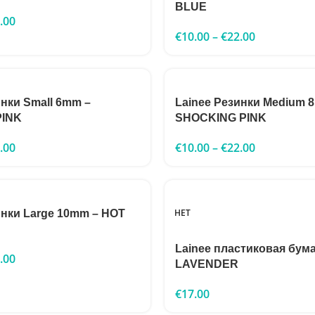
BLUE
.00
€
10.00
–
€
22.00
инки Small 6mm –
Lainee Резинки Medium 
PINK
SHOCKING PINK
.00
€
10.00
–
€
22.00
НЕТ
инки Large 10mm – HOT
Lainee пластиковая бума
.00
LAVENDER
€
17.00