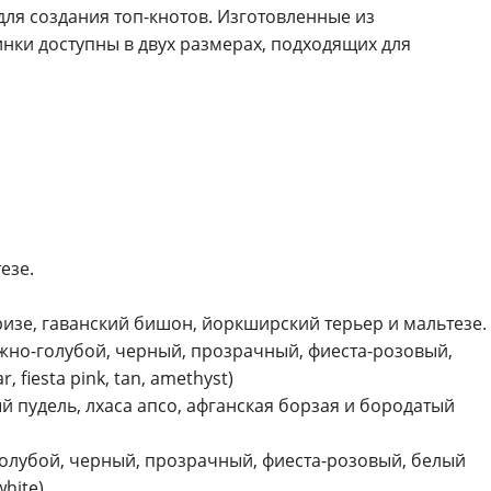
для создания топ-кнотов. Изготовленные из
нки доступны в двух размерах, подходящих для
езе.
фризе, гаванский бишон, йоркширский терьер и мальтезе.
жно-голубой, черный, прозрачный, фиеста-розовый,
r, fiesta pink, tan, amethyst)
й пудель, лхаса апсо, афганская борзая и бородатый
голубой, черный, прозрачный, фиеста-розовый, белый
white)