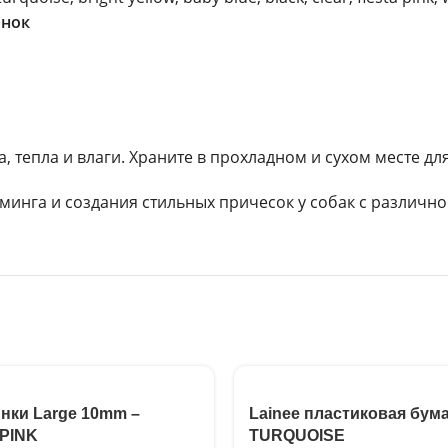
инок
а, тепла и влаги. Храните в прохладном и сухом месте д
уминга и создания стильных причесок у собак с различно
инки Large 10mm –
Lainee пластиковая бума
PINK
TURQUOISE