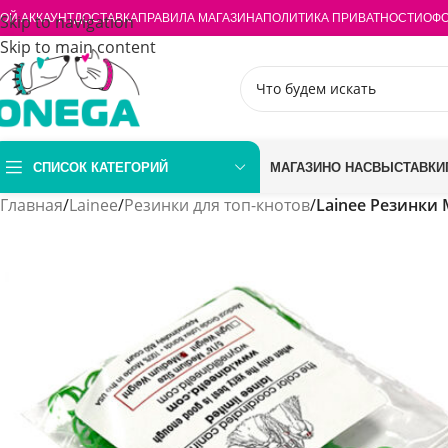
ОЙ АККАУНТ
Skip to navigation
ДОСТАВКА
ПРАВИЛА МАГАЗИНА
ПОЛИТИКА ПРИВАТНОСТИ
ОФО
Skip to main content
СПИСОК КАТЕГОРИЙ
МАГАЗИН
О НАС
ВЫСТАВКИ
Главная
/
Lainee
/
Резинки для топ-кнотов
/
Lainee Резинки