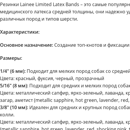
Резинки Lainee Limited Latex Bands – это самые популя
медицинского латекса средней толщины, они надежно уд
различных пород и типов шерсти.
Характеристики:
Основное назначение:
Создание топ-кнотов и фиксации
Размеры:
1/4″ (6 мм):
Подходит для мелких пород собак со средней
Цвета: красный, фуксия, черный, прозрачный
5/16″ (8 мм):
Подходит для средних и мелких пород собак
Цвета: металлический сапфир, ярко-зеленый, лаванда, 
загар, аметист (metallic sapphire, hot green, lavender, red, 
3/8″ (10 мм):
Идеален для средних и крупных пород собак
колли.
Цвета: металлический сапфир, ярко-зеленый, лаванда, 
(metallic sapphire, hot green, lavender, red, shocking pink, t