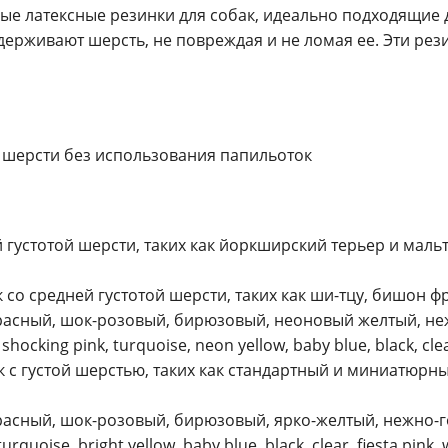
рные латексные резинки для собак, идеально подходящие 
ерживают шерсть, не повреждая и не ломая ее. Эти рези
 шерсти без использования папильоток
 густотой шерсти, таких как йоркширский терьер и мальт
 со средней густотой шерсти, таких как ши-тцу, бишон 
красный, шок-розовый, бирюзовый, неоновый желтый, не
shocking pink, turquoise, neon yellow, baby blue, black, clea
 с густой шерстью, таких как стандартный и миниатюрны
красный, шок-розовый, бирюзовый, ярко-желтый, нежно-
urquoise, bright yellow, baby blue, black, clear, fiesta pink, 