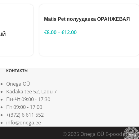
Matis Pet полуудавка ОРАНЖЕВАЯ
€
8.00
–
€
12.00
НЫЙ
КОНТАКТЫ
Onega OÜ
Kadaka tee 52, Ladu 7
Пн-Чт 09:00 - 17:30
Пт 09:00 - 17:00
+(372) 6 611 552
info@onega.ee
© 2025 Onega OÜ E-pood