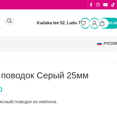
Kadaka tee 52, Ladu 7
€
0.00
РУССК
 поводок Серый 25мм
0
ксный) поводок из нейлона.