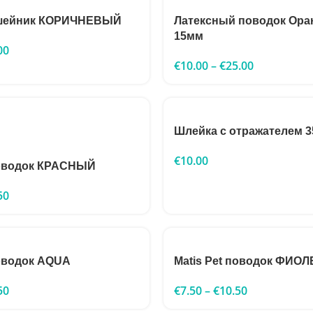
 ошейник КОРИЧНЕВЫЙ
Латексный поводок Ор
15мм
00
€
10.00
–
€
25.00
Шлейка с отражателем 
€
10.00
поводок КРАСНЫЙ
50
поводок AQUA
Matis Pet поводок ФИ
50
€
7.50
–
€
10.50