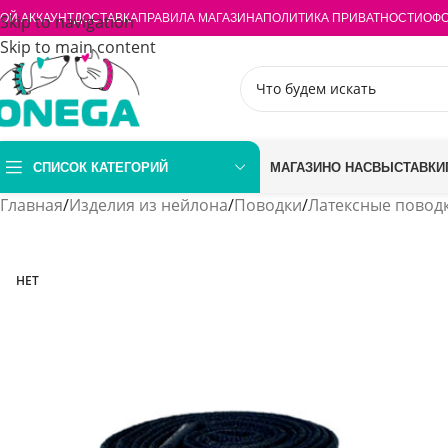
ОЙ АККАУНТ
Skip to navigation
ДОСТАВКА
ПРАВИЛА МАГАЗИНА
ПОЛИТИКА ПРИВАТНОСТИ
ОФО
Skip to main content
СПИСОК КАТЕГОРИЙ
МАГАЗИН
О НАС
ВЫСТАВКИ
Главная
/
Изделия из нейлона
/
Поводки
/
Латексные повод
НЕТ