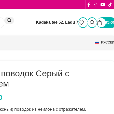
Kadaka tee 52, Ladu 7
€
0.00
РУССК
 поводок Серый с
ем
0
сный) поводок из нейлона с отражателем.