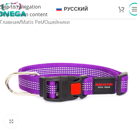
Skip to navigation
РУССКИЙ
Skip to main content
Главная
/
Matis Pet
/
Ошейники
Увеличить