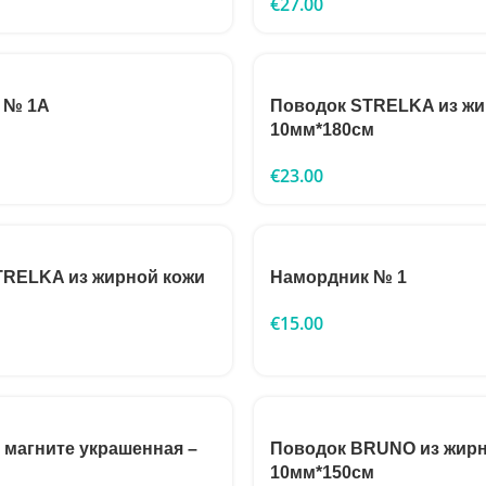
€
27.00
 № 1A
Поводок STRELKA из жи
10мм*180см
€
23.00
TRELKA из жирной кожи
Намордник № 1
€
15.00
 магните украшенная –
Поводок BRUNO из жирн
10мм*150см