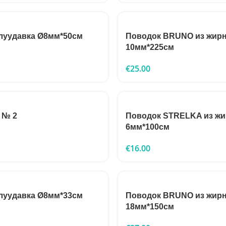
луудавка Ø8мм*50см
Поводок BRUNO из жирн
10мм*225см
€
25.00
 № 2
Поводок STRELKA из жи
6мм*100см
€
16.00
луудавка Ø8мм*33см
Поводок BRUNO из жирн
18мм*150см