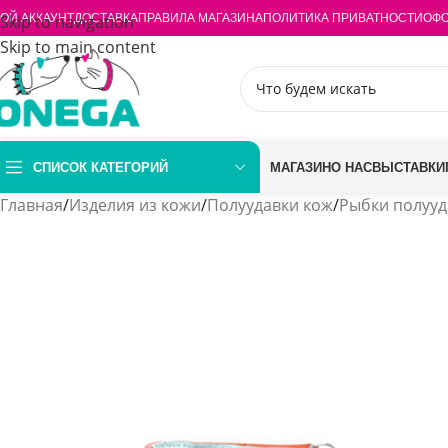
ОЙ АККАУНТ
Skip to navigation
ДОСТАВКА
ПРАВИЛА МАГАЗИНА
ПОЛИТИКА ПРИВАТНОСТИ
ОФО
Skip to main content
СПИСОК КАТЕГОРИЙ
МАГАЗИН
О НАС
ВЫСТАВКИ
Главная
/
Изделия из кожи
/
Полуудавки кож
/
Рыбки полууд