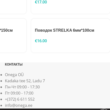
€
17.00
*150см
Поводок STRELKA 6мм*100см
€
16.00
КОНТАКТЫ
Onega OÜ
Kadaka tee 52, Ladu 7
Пн-Чт 09:00 - 17:30
Пт 09:00 - 17:00
+(372) 6 611 552
info@onega.ee