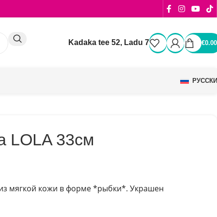
Kadaka tee 52, Ladu 7
€
0.00
РУССК
а LOLA 33см
из мягкой кожи в форме *рыбки*. Украшен