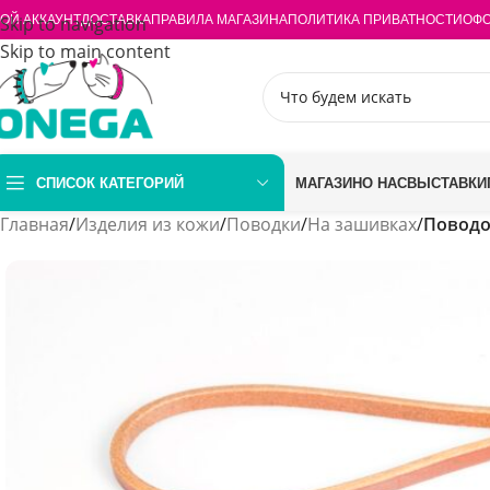
ОЙ АККАУНТ
Skip to navigation
ДОСТАВКА
ПРАВИЛА МАГАЗИНА
ПОЛИТИКА ПРИВАТНОСТИ
ОФО
Skip to main content
СПИСОК КАТЕГОРИЙ
МАГАЗИН
О НАС
ВЫСТАВКИ
Главная
/
Изделия из кожи
/
Поводки
/
На зашивках
/
Поводо