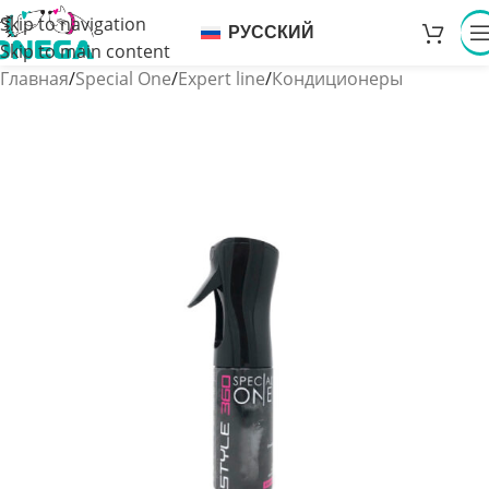
Skip to navigation
РУССКИЙ
Skip to main content
Главная
/
Special One
/
Expert line
/
Кондиционеры