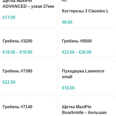
НЕТ
Щетка MaxiPin
ADVANCED – узкая 27мм
Когтерезы 3 Claveles L
€
17.00
€
8.00
Гребень #3200
Гребень #9500
€
18.00
–
€
19.00
€
22.00
–
€
26.00
Гребень #7380
Пуходерка Lawrence
small
€
22.50
€
10.00
Гребень #7140
Щетка MaxiPin
Boarbristle – большая