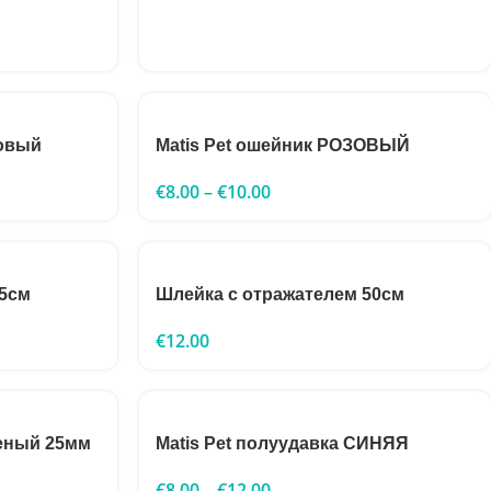
зовый
Matis Pet ошейник РОЗОВЫЙ
€
8.00
–
€
10.00
55см
Шлейка с отражателем 50см
€
12.00
еный 25мм
Matis Pet полуудавка СИНЯЯ
€
8.00
–
€
12.00