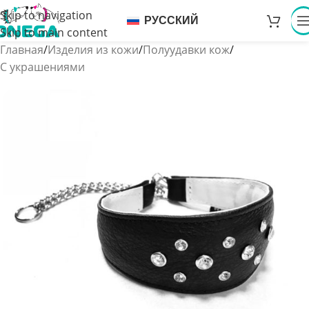
Skip to navigation
РУССКИЙ
Skip to main content
Главная
/
Изделия из кожи
/
Полуудавки кож
/
С украшениями