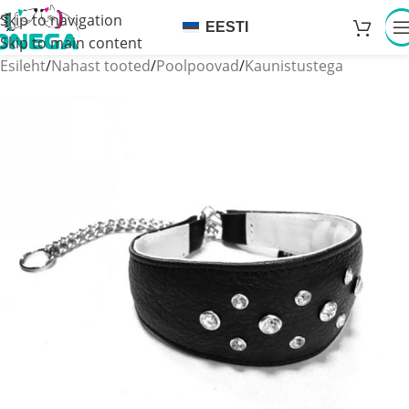
Skip to navigation
EESTI
Skip to main content
Esileht
/
Nahast tooted
/
Poolpoovad
/
Kaunistustega