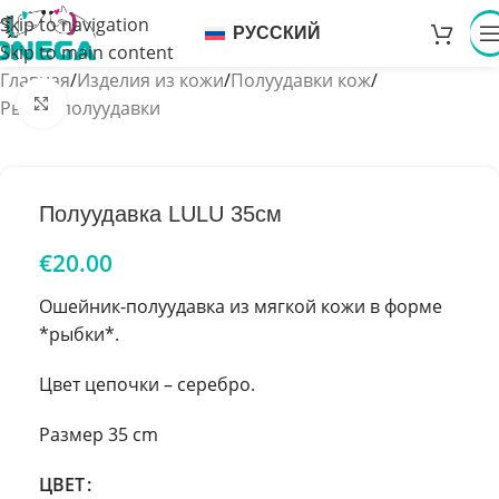
Skip to navigation
РУССКИЙ
Skip to main content
Главная
/
Изделия из кожи
/
Полуудавки кож
/
Увеличить
Рыбки полуудавки
Полуудавка LULU 35см
€
20.00
Ошейник-полуудавка из мягкой кожи в форме
*рыбки*.
Цвет цепочки – серебро.
Размер 35 cm
ЦВЕТ