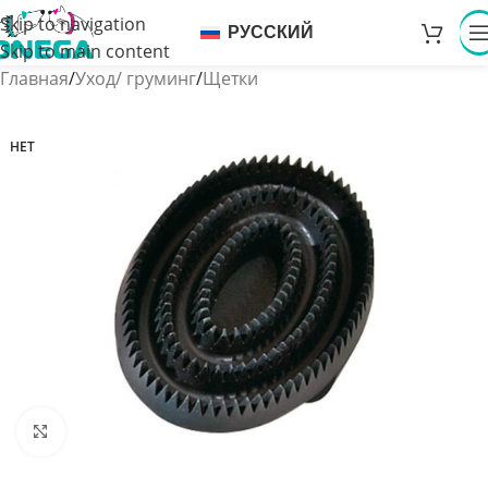
Skip to navigation
РУССКИЙ
Skip to main content
Главная
/
Уход/ груминг
/
Щетки
НЕТ
Увеличить