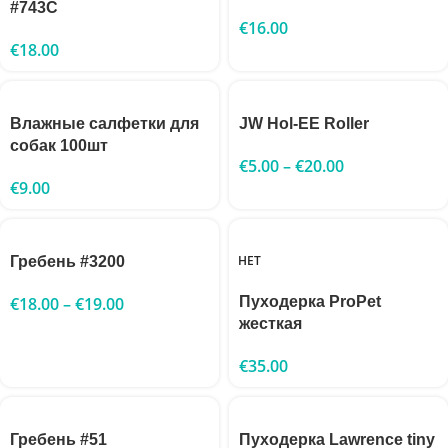
#743C
€
16.00
€
18.00
Влажные салфетки для
JW Hol-EE Roller
собак 100шт
€
5.00
–
€
20.00
€
9.00
НЕТ
Гребень #3200
€
18.00
–
€
19.00
Пуходерка ProPet
жесткая
€
35.00
Гребень #51
Пуходерка Lawrence tiny