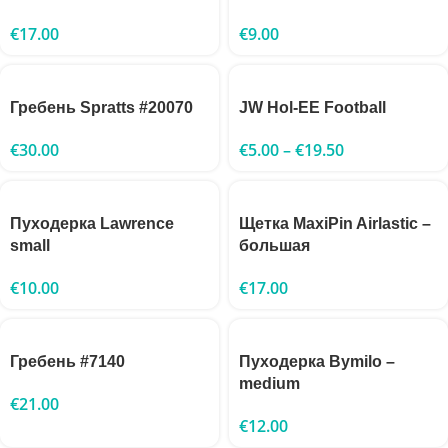
€
17.00
€
9.00
Гребень Spratts #20070
JW Hol-EE Football
€
30.00
€
5.00
–
€
19.50
Пуходерка Lawrence
Щетка MaxiPin Airlastic –
small
большая
€
10.00
€
17.00
Гребень #7140
Пуходерка Bymilo –
medium
€
21.00
€
12.00