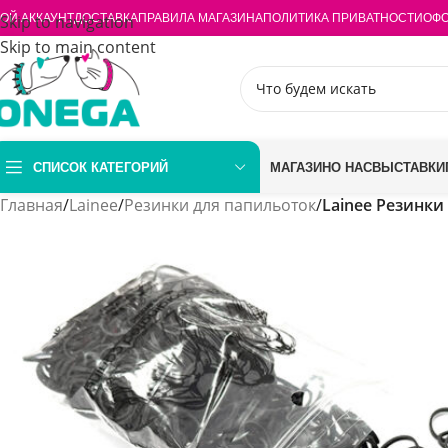
ОЙ АККАУНТ
Skip to navigation
ДОСТАВКА
ПРАВИЛА МАГАЗИНА
ПОЛИТИКА ПРИВАТНОСТИ
ОФО
Skip to main content
СПИСОК КАТЕГОРИЙ
МАГАЗИН
О НАС
ВЫСТАВКИ
Главная
/
Lainee
/
Резинки для папильоток
/
Lainee Резинки