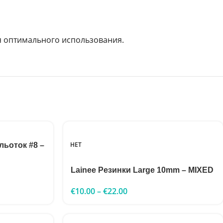
ля оптимального использования.
НЕТ
льоток #8 –
Lainee Резинки Large 10mm – MIXED
€
10.00
–
€
22.00