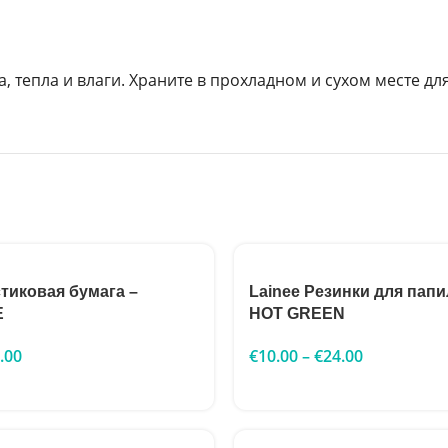
а, тепла и влаги. Храните в прохладном и сухом месте д
стиковая бумага –
Lainee Резинки для папи
E
HOT GREEN
.00
€
10.00
–
€
24.00