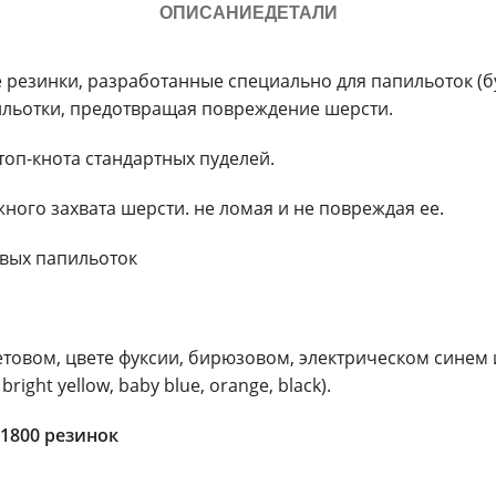
ОПИСАНИЕ
ДЕТАЛИ
ые резинки, разработанные специально для папильоток (
ильотки, предотвращая повреждение шерсти.
оп-кнота стандартных пуделей.
ного захвата шерсти. не ломая и не повреждая ее.
вых папильоток
вом, цвете фуксии, бирюзовом, электрическом синем и ок
bright yellow, baby blue, orange, black).
1800 резинок