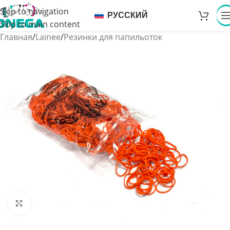
Skip to navigation
РУССКИЙ
Skip to main content
Главная
/
Lainee
/
Резинки для папильоток
Увеличить