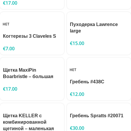
€
17.00
НЕТ
Пуходерка Lawrence
large
Когтерезы 3 Claveles S
€
15.00
€
7.00
НЕТ
Щетка MaxiPin
Boarbristle – большая
Гребень #438C
€
17.00
€
12.00
Щетка KELLER с
Гребень Spratts #20071
комбинированной
€
30.00
щетиной – маленькая