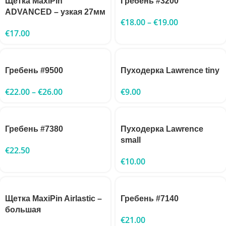
Щетка MaxiPin
Гребень #3200
ADVANCED – узкая 27мм
€
18.00
–
€
19.00
€
17.00
Гребень #9500
Пуходерка Lawrence tiny
€
22.00
–
€
26.00
€
9.00
Гребень #7380
Пуходерка Lawrence
small
€
22.50
€
10.00
Щетка MaxiPin Airlastic –
Гребень #7140
большая
€
21.00