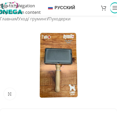
Skip to navigation
РУССКИЙ
Skip to main content
Главная
/
Уход/ груминг
/
Пуходерки
Увеличить