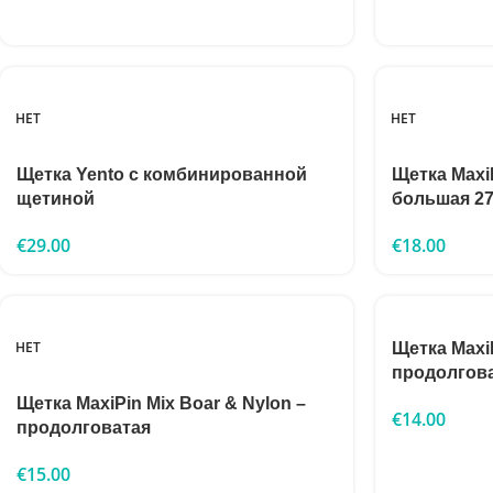
НЕТ
НЕТ
Щетка Yento с комбинированной
Щетка Max
щетиной
большая 2
€
29.00
€
18.00
НЕТ
Щетка MaxiP
продолгов
Щетка MaxiPin Mix Boar & Nylon –
€
14.00
продолговатая
€
15.00