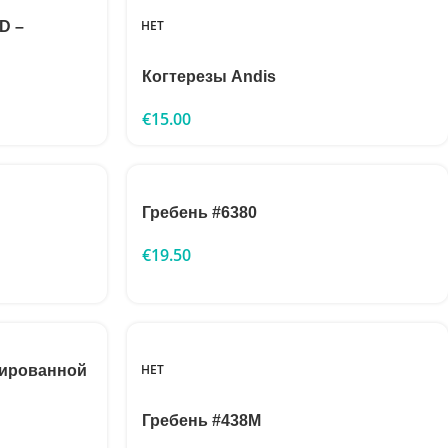
НЕТ
D –
Когтерезы Andis
€
15.00
Гребень #6380
€
19.50
НЕТ
нированной
Гребень #438M