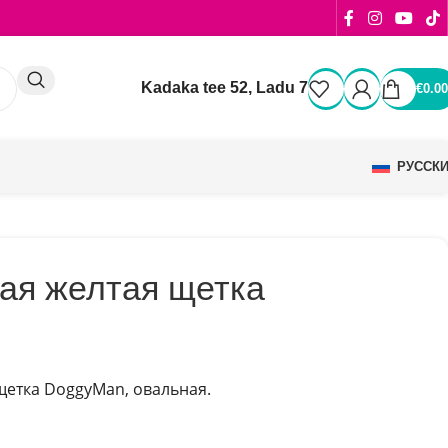
Kadaka tee 52, Ladu 7
€
0.00
РУССК
ая желтая щетка
щетка DoggyMan, овальная.