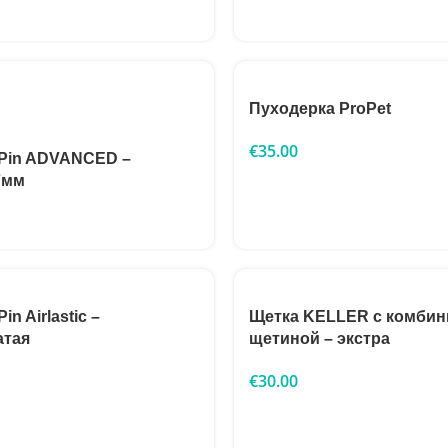
Пуходерка ProPet
€
35.00
iPin ADVANCED –
7мм
in Airlastic –
Щетка KELLER с комби
атая
щетиной – экстра
€
30.00