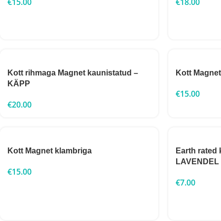
€
15.00
€
18.00
Kott rihmaga Magnet kaunistatud –
Kott Magne
KÄPP
€
15.00
€
20.00
Kott Magnet klambriga
Earth rated k
LAVENDEL
€
15.00
€
7.00