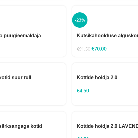
-23%
o puugieemaldaja
Kutsikahoolduse algusko
€
70.00
€
91.50
kotid suur rull
Kottide hoidja 2.0
€
4.50
 särksangaga kotid
Kottide hoidja 2.0 LAVE