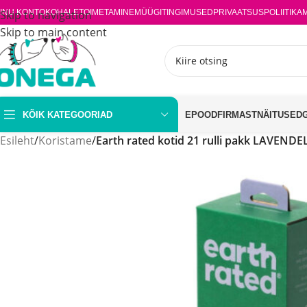
INU KONTO
Skip to navigation
KOHALETOIMETAMINE
MÜÜGITINGIMUSED
PRIVAATSUSPOLIITIKA
Skip to main content
KÕIK KATEGOORIAD
EPOOD
FIRMAST
NÄITUSED
Esileht
/
Koristame
/
Earth rated kotid 21 rulli pakk LAVENDE