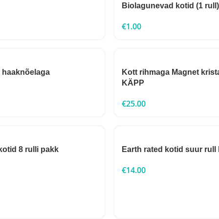
Biolagunevad kotid (1 ru
€
1.00
t haaknõelaga
Kott rihmaga Magnet krista
KÄPP
€
25.00
otid 8 rulli pakk
Earth rated kotid suur ru
€
14.00