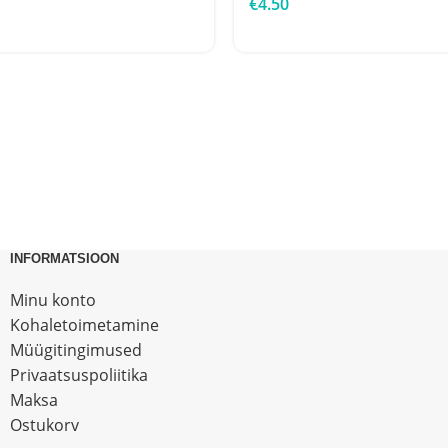
€
4.50
INFORMATSIOON
Minu konto
Kohaletoimetamine
Müügitingimused
Privaatsuspoliitika
Maksa
Ostukorv