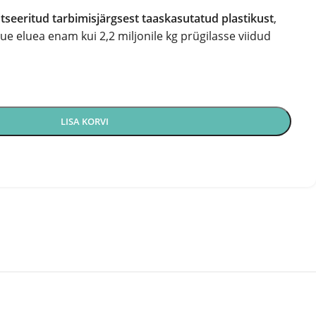
itseeritud tarbimisjärgsest taaskasutatud plastikust
,
e eluea enam kui 2,2 miljonile kg prügilasse viidud
LISA KORVI