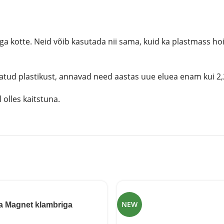
aga kotte. Neid võib kasutada nii sama, kuid ka plastmass hoi
atud plastikust, annavad need aastas uue eluea enam kui 2,2 
l olles kaitstuna.
NEW
a Magnet klambriga