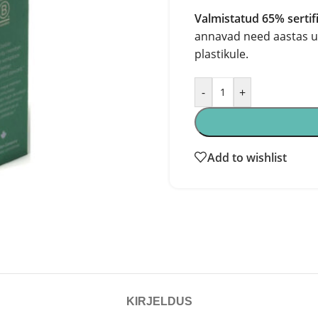
Valmistatud 65% sertif
annavad need aastas uu
plastikule.
-
+
Add to wishlist
KIRJELDUS