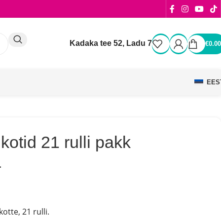
Kadaka tee 52, Ladu 7
€
0.00
EES
kotid 21 rulli pakk
L
otte, 21 rulli.