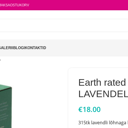
MAKSA
OSTUKORV
GALERII
BLOGI
KONTAKTID
L
Earth rated 
LAVENDE
€
18.00
315tk lavendli lõhnaga k