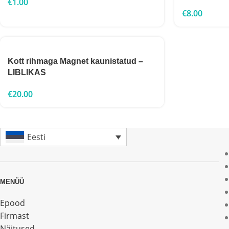
€
1.00
€
8.00
Kott rihmaga Magnet kaunistatud –
LIBLIKAS
€
20.00
Eesti
MENÜÜ
Epood
Firmast
Näitused