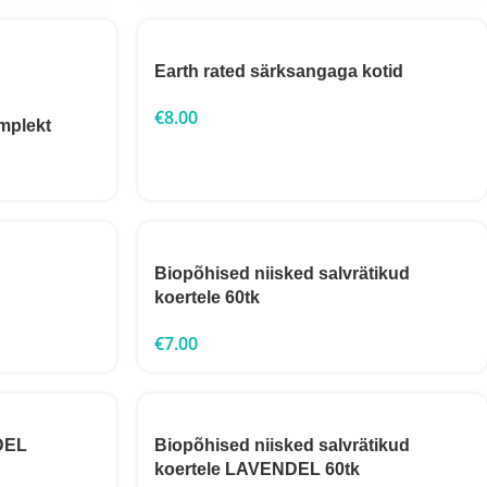
Earth rated särksangaga kotid
€
8.00
mplekt
Biopõhised niisked salvrätikud
koertele 60tk
€
7.00
NDEL
Biopõhised niisked salvrätikud
koertele LAVENDEL 60tk