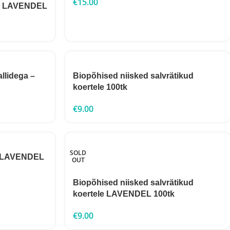
€
15.00
ll) LAVENDEL
llidega –
Biopõhised niisked salvrätikud
koertele 100tk
€
9.00
SOLD
ll LAVENDEL
OUT
Biopõhised niisked salvrätikud
koertele LAVENDEL 100tk
€
9.00